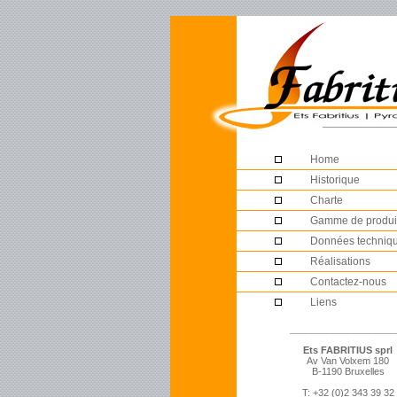
Home
Historique
Charte
Gamme de produi
Données techniq
Réalisations
Contactez-nous
Liens
____________________
Ets FABRITIUS sprl
Av Van Volxem 180
B-1190 Bruxelles
T: +32 (0)2 343 39 32