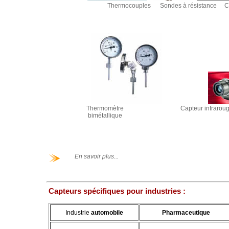
Thermocouples
Sondes à résistance
C
Thermomètre
Capteur infrarou
bimétallique
En savoir plus...
Capteurs spécifiques pour industries :
Industrie
automobile
Pharmaceutique