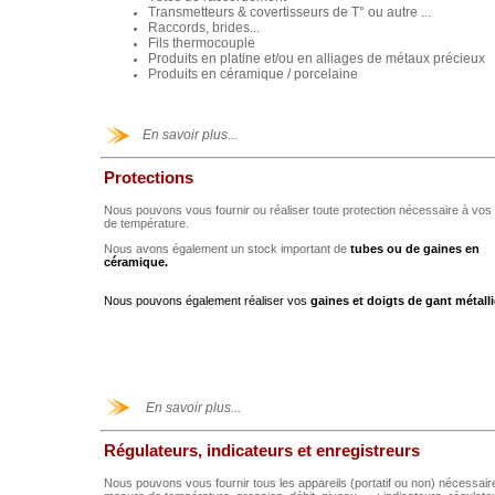
Transmetteurs & covertisseurs de T° ou autre ...
Raccords, brides...
Fils thermocouple
Produits en platine et/ou en alliages de métaux précieux
Produits en céramique / porcelaine
En savoir plus...
Protections
Nous pouvons vous fournir ou réaliser toute protection nécessaire à vos
de température.
Nous avons également un stock important de
tubes ou de gaines en
céramique
.
Nous pouvons également réaliser vos
gaines et doigts de gant métall
En savoir plus...
Régulateurs, indicateurs et enregistreurs
Nous pouvons vous fournir tous les appareils (portatif ou non) nécessaire