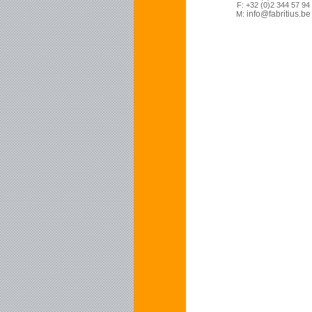
F: +32 (0)2 344 57 94
info@fabritius.be
M: