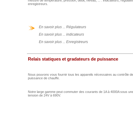
mesure de température, pression, débit, niveau, ... : indicateurs, régulate
enregistreurs.
En savoir plus ... Régulateurs
En savoir plus ... indicateurs
En savoir plus ... Enregistreur
s
Relais statiques et gradateurs de puissance
Nous pouvons vous fournir tous les appareils nécessaires au contrôle de
puissance de chauffe.
Notre large gamme peut commuter des courants de 1A à 4000A sous un
tension de 24V à 690V.