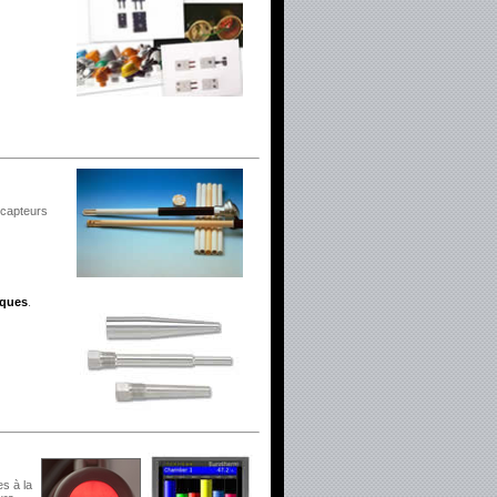
 capteurs
iques
.
s à la