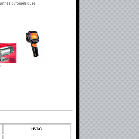
annes pyrométriques
ge
HVAC