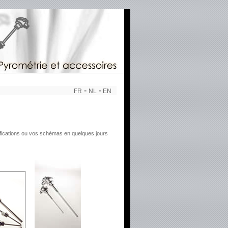
-
-
FR
NL
EN
fications ou vos schémas en quelques jours