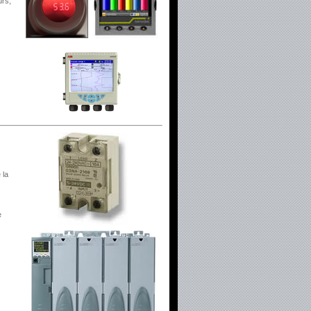
urs,
 la
e