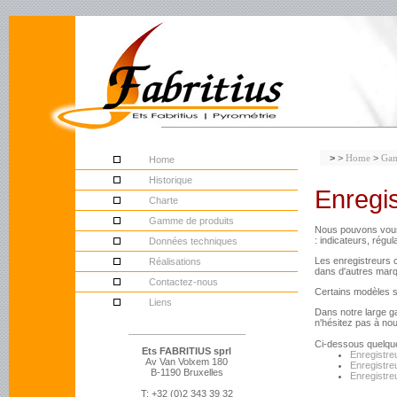
>
>
Home
>
Gam
Home
Historique
Enregi
Charte
Gamme de produits
Nous pouvons vous f
: indicateurs, régul
Données techniques
Les enregistreurs 
Réalisations
dans d'autres mar
Contactez-nous
Certains modèles s
Liens
Dans notre large ga
n'hésitez pas à no
______________________
Ci-dessous quelque
Ets FABRITIUS sprl
Enregistreu
Av Van Volxem 180
Enregistre
B-1190 Bruxelles
Enregistre
T: +32 (0)2 343 39 32