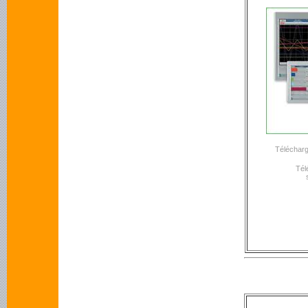
Télécharg
Tél
s