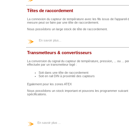
Têtes de raccordement
La connexion du capteur de température avec les fils issus de l'appareil 
mesure peut se faire par une tête de raccordement.
Nous possédons un large stock de tête de raccordement.
En savoir plus...
Transmetteurs & convertisseurs
La conversion du signal du capteur de température, pression, ... ou ... pe
effectuée par un transmetteur logé :
Soit dans une tête de raccordement
Soit en rail DIN à proximité des capteurs
Egalement pour les zones ATEX
Nous possédons un stock important et pouvons les programmer suivant
spécifications.
En savoir plus ...