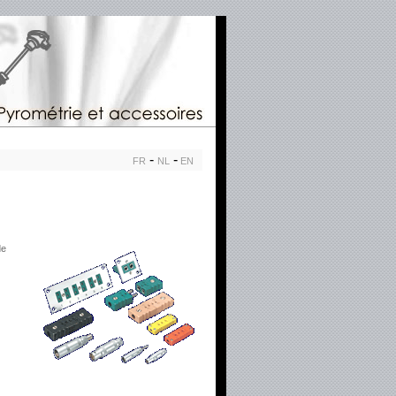
-
-
FR
NL
EN
de