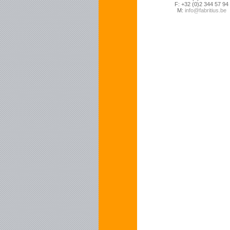
F: +32 (0)2 344 57 94
M:
info@fabritius.be