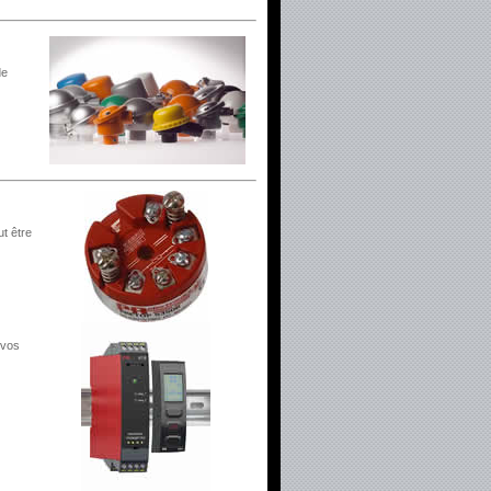
de
ut être
 vos