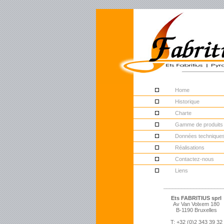
Home
Historique
Charte
Gamme de produits
Données technique
Réalisations
Contactez-nous
Liens
____________________
Ets FABRITIUS sprl
Av Van Volxem 180
B-1190 Bruxelles
T: +32 (0)2 343 39 32