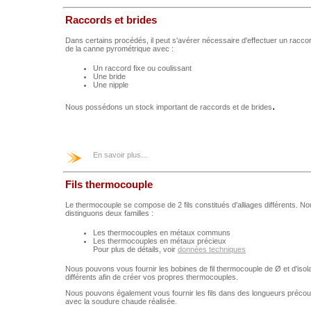
Raccords et brides
Dans certains procédés, il peut s'avérer nécessaire d'effectuer un racc
de la canne pyrométrique avec :
Un raccord fixe ou coulissant
Une bride
Une nipple
.
Nous possédons un stock important
de raccords et de brides
En savoir plus...
Fils thermocouple
Le thermocouple se compose de 2 fils constitués d'alliages différents. N
distinguons deux familles :
Les thermocouples en métaux communs
Les thermocouples en métaux précieux
Pour plus de détails, voir
données techniques
Nous pouvons vous fournir les bobines de fil thermocouple de Ø et d'isola
différents afin de créer vos propres thermocouples.
Nous pouvons également vous fournir les fils dans des longueurs préco
avec la soudure chaude réalisée.