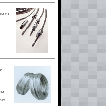
ordement
ous
tion
upées