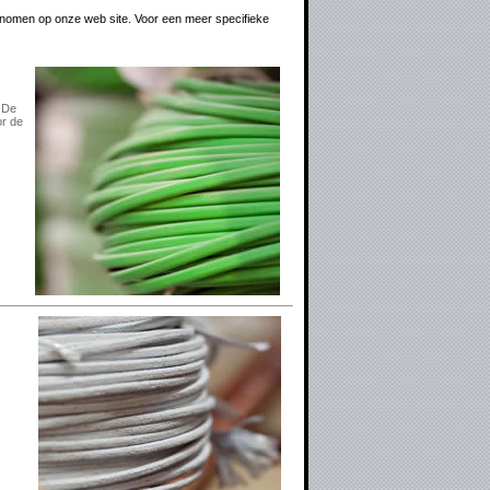
enomen op onze web site. Voor een meer specifieke
. De
or de