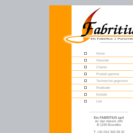
Home
Historiek
Charter
Produkt gamma
Technische gegevens
Realisatie
Kontakt
Link
______________________
Ets FABRITIUS sprl
Av Van Volxem 180
B-1190 Bruxelles
T: +32 (0)2 343 39 32