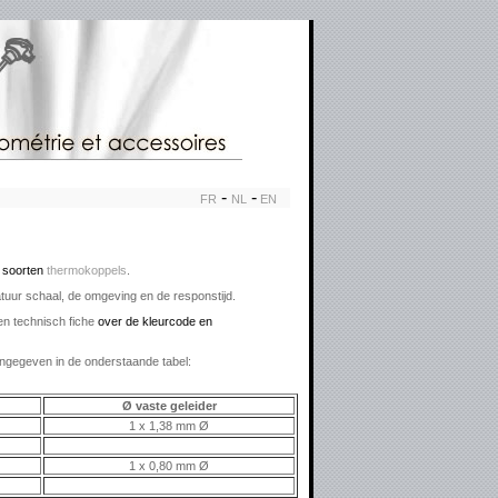
-
-
FR
NL
EN
soorten
thermokoppels
.
atuur schaal, de omgeving en de responstijd.
n technisch fiche
over de kleurcode en
angegeven in de onderstaande tabel:
Ø vaste geleider
1 x 1,38 mm Ø
1 x 0,80 mm Ø