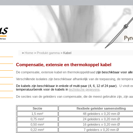
>
Home
>
Produkt gamma
> Kabel
Compensatie, extensie en thermokoppel kabel
De compensatie, extensie kabel en thermokoppeldraad
zijn beschikbaar
voor alle
Verschillende isolaties zijn beschikbaar afhankelijk van de toepassing, de temper
De kabels zijn beschikbaar in enkele of multi-paar (4, 6, 12 of 24 paar).
U vindt ee
temperatuurbereik voor de kabels in
technische gegevens
.
De secties van de geleiders van compensatie, die de meest gebruikte zijn, zijn a
Sectie
flexibele geleider samenstelling
1,5 mm²
48 geleiders x 0,20 mm Ø
0,75 mm²
24 geleiders x 0,20 mm Ø
0,50 mm²
16 geleiders x 0,20 mm Ø
0,22 mm²
7 geleiders x 0,20 mm Ø