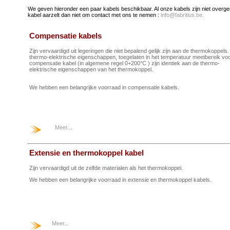
We geven hieronder een paar kabels beschikbaar. Al onze kabels zijn niet overg
kabel aarzelt dan niet om contact met ons te nemen :
info@fabritius.be.
Compensatie kabels
Zijn vervaardigd uit legeringen die niet bepalend gelijk zijn aan de thermokoppels
thermo-elektrische eigenschappen, toegelaten in het temperatuur meetbereik vo
compensatie kabel (in algemene regel 0+200°C ) zijn identiek aan de thermo-
elektrische eigenschappen van het thermokoppel.
We hebben een belangrijke voorraad in compensatie kabels.
Meer...
Extensie en thermokoppel kabel
Zijn vervaardigd uit de zelfde materialen als het thermokoppel.
We hebben een belangrijke voorraad in extensie en thermokoppel kabels.
Meer...