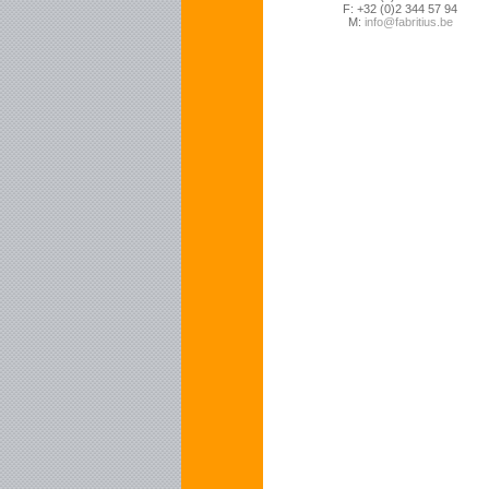
F: +32 (0)2 344 57 94
M:
info@fabritius.be